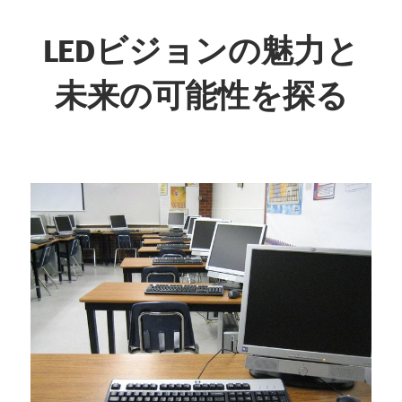
コ
ン
LEDビジョンの魅力と
テ
未来の可能性を探る
ン
ツ
未
へ
来
ス
を
キ
映
ッ
し
プ
出
す、
革
新
の
光