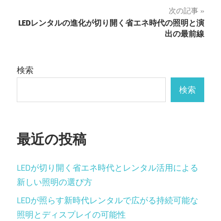
ナ
次の記事
LEDレンタルの進化が切り開く省エネ時代の照明と演
ビ
出の最前線
ゲ
ー
検索
シ
検索
ョ
ン
最近の投稿
LEDが切り開く省エネ時代とレンタル活用による
新しい照明の選び方
LEDが照らす新時代レンタルで広がる持続可能な
照明とディスプレイの可能性