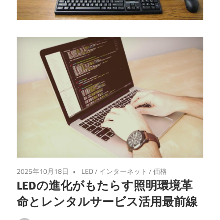
を
探
求
し
よ
う！
2025年10月18日
LED
/
インターネット
/
価格
LEDの進化がもたらす照明環境革
命とレンタルサービス活用最前線