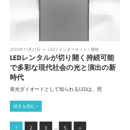
2025年11月21日
LED
/
インターネット
/
価格
LEDレンタルが切り開く持続可能
で多彩な現代社会の光と演出の新
時代
発光ダイオードとして知られるLEDは、照
続きを読む
投
次
1
2
3
…
5
»