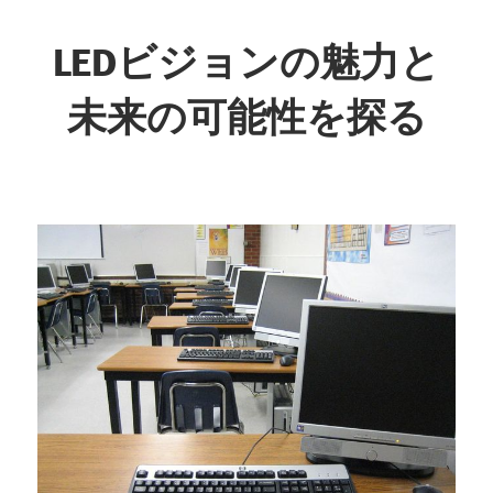
コ
ン
LEDビジョンの魅力と
テ
未来の可能性を探る
ン
ツ
未
へ
来
ス
を
キ
映
ッ
し
プ
出
す、
革
新
の
光