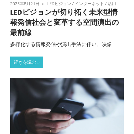
2025年8月21日
LEDビジョン
/
インターネット
/
活用
LEDビジョンが切り拓く未来型情
報発信社会と変革する空間演出の
最前線
多様化する情報発信や演出手法に伴い、映像
続きを読む