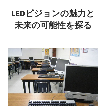
コ
ン
LEDビジョンの魅力と
テ
未来の可能性を探る
ン
ツ
未
へ
来
ス
を
キ
映
ッ
し
プ
出
す、
革
新
の
光