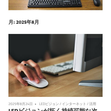
を
探
求
月:
2025年8月
し
よ
う！
2025年8月24日
LEDビジョン
/
インターネット
/
活用
LEDビジョンが拓く持続可能な次