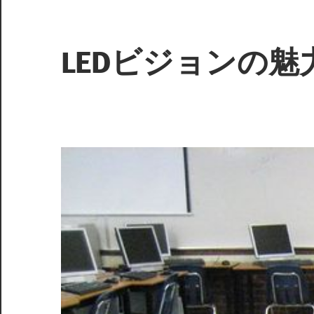
コ
ン
テ
LEDビジョンの
ン
ツ
未
へ
来
ス
を
キ
映
ッ
し
プ
出
す、
革
新
の
光