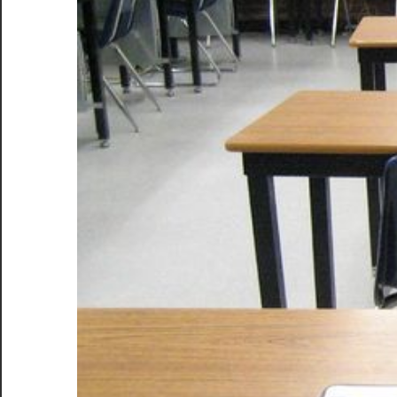
を
探
求
し
よ
う！