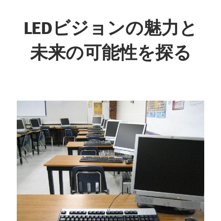
コ
ン
LEDビジョンの魅力と
テ
未来の可能性を探る
ン
ツ
未
へ
来
ス
を
キ
映
ッ
し
プ
出
す、
革
新
の
光