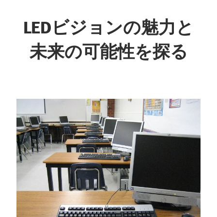
コ
ン
LEDビジョンの魅力と
テ
未来の可能性を探る
ン
ツ
未
へ
来
ス
を
キ
映
ッ
し
プ
出
す、
革
新
の
光