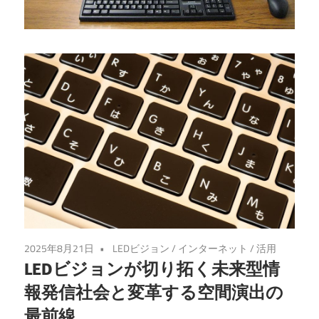
を
探
求
し
よ
う！
2025年8月21日
LEDビジョン
/
インターネット
/
活用
LEDビジョンが切り拓く未来型情
報発信社会と変革する空間演出の
最前線