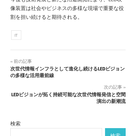
像装置は社会やビジネスの多様な現場で重要な役
割を担い続けると期待される。
IT
投
前の記事
次世代情報インフラとして進化し続けるLEDビジョン
稿
の多様な活用最前線
ナ
次の記事
LEDビジョンが拓く持続可能な次世代情報発信と空間
ビ
演出の新潮流
ゲ
ー
検索
シ
検索