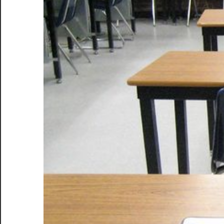
を
探
求
し
よ
う！