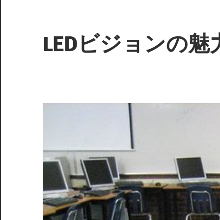
コ
ン
テ
LEDビジョンの
ン
ツ
未
へ
来
ス
を
キ
映
ッ
し
プ
出
す、
革
新
の
光